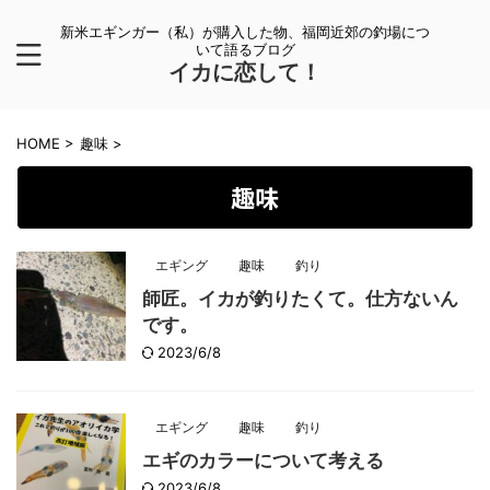
新米エギンガー（私）が購入した物、福岡近郊の釣場につ
いて語るブログ
イカに恋して！
HOME
>
趣味
>
趣味
エギング
趣味
釣り
師匠。イカが釣りたくて。仕方ないん
です。
2023/6/8
エギング
趣味
釣り
エギのカラーについて考える
2023/6/8